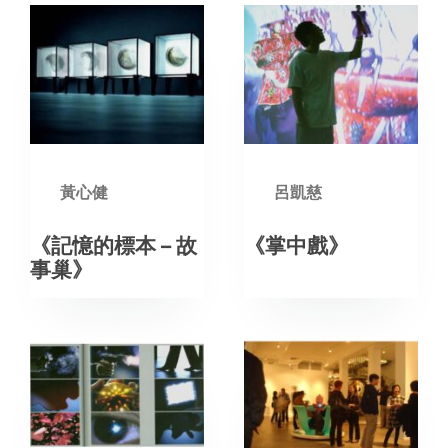
黃心健
呂凱慈
《記憶的標本 – 故
《掌中戲》
事巢》