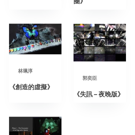
圈》
林珮淳
郭奕臣
《創造的虛擬》
《失訊 – 夜晚版》