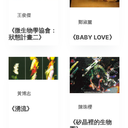
王俊傑
鄭淑麗
《微生物學協會：
《BABY LOVE》
狀態計畫二》
黃博志
陳珠櫻
《湧流》
《矽晶裡的生物