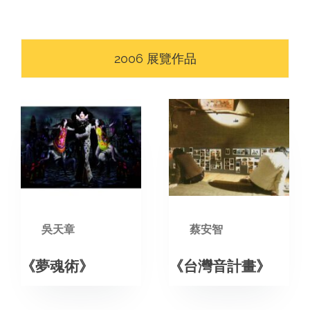
NFT策展
SEARCH
2006 展覽作品
FOR:
吳天章
蔡安智
《夢魂術》
《台灣音計畫》