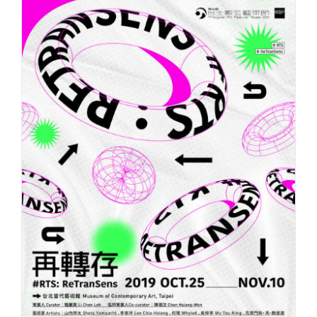
NFT策展
SEARCH
FOR: