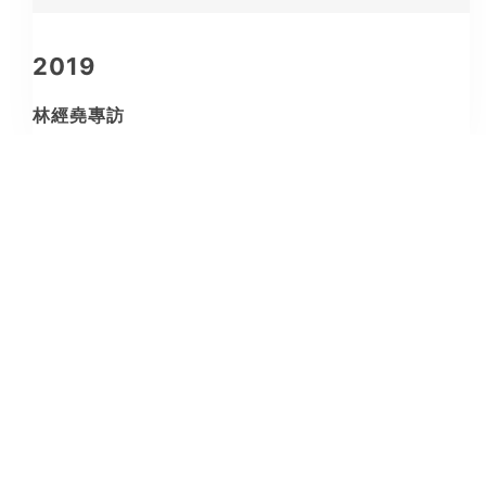
2019
林經堯專訪
2017
王雅慧專訪