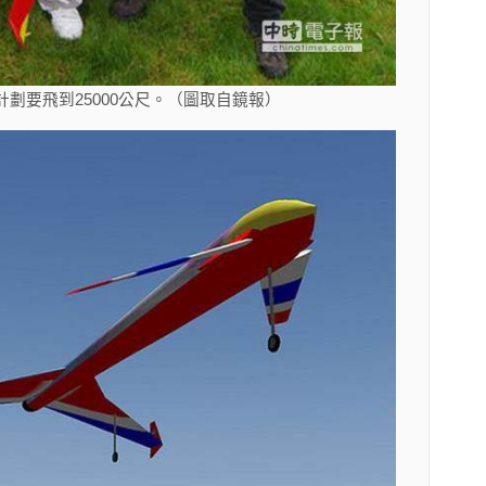
劃要飛到25000公尺。（圖取自鏡報）