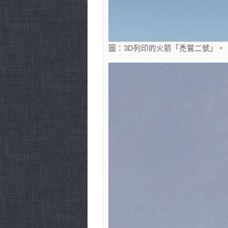
圖：3D列印的火箭「禿鷲二號」。