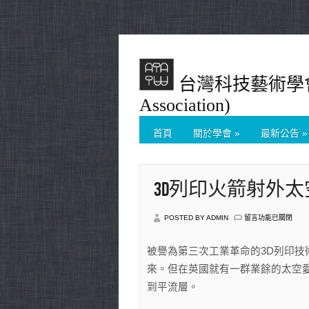
台灣科技藝術學會(Tai
Association)
首頁
關於學會
»
最新公告
»
3D列印火箭射外太空
在
POSTED BY ADMIN
留言功能已關閉
〈3D
列
印
被譽為第三次工業革命的3D列印
火
來。但在英國就有一群業餘的太空愛
箭
射
到平流層。
外
太