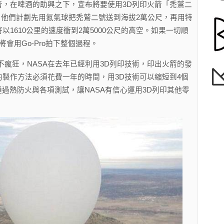
者，在啤酒的助興之下，宣布將要使用3D列印火箭「禿鷲二
平流層，他們計劃先用氮氣球把禿鷲二號送到海拔2萬公尺，再用特
1610公里的速度衝到2萬5000公尺的高空。如果一切順
會用Go-Pro拍下整個過程。
不瘋狂，NASA在去年已經利用3D列印技術，印出火箭的發
製作方法必須花費一年的時間，用3D技術可以縮短到4個
通過熱防火與各項測試，讓NASA有信心運用3D列印其他零