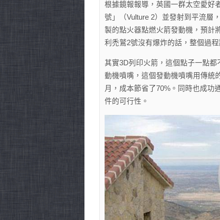
空
根據鏡報報導，英國一群太空愛好
(轉
載)〉
號」（Vulture 2）並發射到
中
製的點火器點燃火箭發動機，預計將以
利禿鷲2號沒有爆炸的話，整個過程將
其實3D列印火箭，這個點子一點都
動機噴嘴，這個發動機噴嘴用傳統的
月，成本節省了70%。同時也成功
件的可行性。