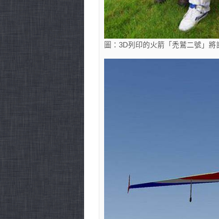
圖：3D列印的火箭「禿鷲二號」將計