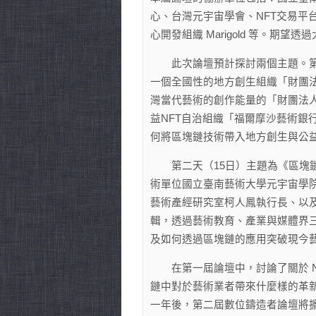
心、台灣元宇宙學會、NFT交易平台 ak
心開發組織 Marigold 等。
此次論壇預計探討兩個主題。第一
一個全國性的地方創生組織「財團
灣當代藝術的創作能量的「財團法
益NFT自治組織「福爾摩沙藝術銀行
何將區塊鏈技術帶入地方創生與公
第二天（15日）主題為《區塊鏈
術單位國立臺南藝術大學元宇宙學
藝術產經研究室柯人鳳執行長、以及國內
輯，透過藝術教育、產業與媒體界
及如何透過區塊鏈的應用突破現今
在第一屆論壇中，討論了關於 N
鏈中對於藝術業者帶來什麼樣的革新
一年後，第二屆數位鑄造者論壇將