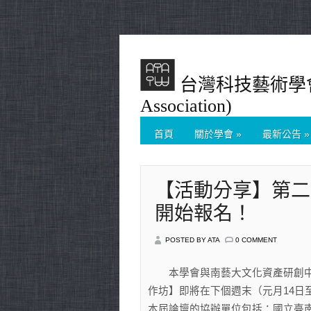
台灣科技藝術學會(Tai
Association)
首頁
關於學會
»
最新公告
»
【活動分享】第二
開始報名！
POSTED BY ATA
0 COMMENT
本學會與南藝大文化資產研創中
作坊】即將在下個週末（元月14日至1
本屆論壇的協辦單位包括：國立臺