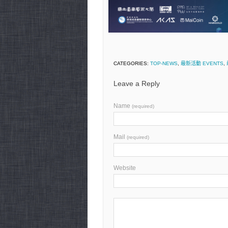
CATEGORIES:
TOP-NEWS
,
最新活動 EVENTS
,
Leave a Reply
Name
(required)
Mail
(required)
Website