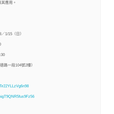
與其應用。
23／1/15（日）
0
30
市八德路一段104號2樓）
bBTir22YLLzVg6n98
e/AigT9QNR5fus9Fz56