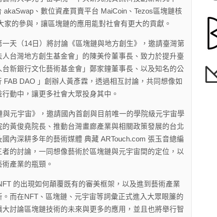
aSwap、數位資產買賣平台 MaiCoin、Tezos區塊鏈核
期望透過大家的參與，讓區塊鏈的應用能對社會有更大的貢獻。
天（14日）將討論《區塊鏈與地方創生》，邀請臺灣第
法人台灣地方創生基金會」的陳美伶董事長、致力於提升臺
人台新銀行文化藝術基金會」鄭家鐘董事長、以及知名的公
 FAB DAO 」創辦人黃彥霖，透過相互討論，共同想像如
益行動中，讓更多社會大眾投身其中。
與元宇宙》，邀請國內首創與目前唯一的學院級元宇宙學
院的黃俊堯院長、推動台灣畫廊產業與相關政策發展的台北
深耕多年的藝術媒體 典藏 ARTouch.com 張玉音總編
三者的討論，一同想像藝術於區塊鏈與元宇宙間的定位，以
藝術產業的瓶頸。
FT 的出現如何顛覆既有的審美框架，以及進到藝術產業
。而在NFT、區塊鏈、元宇宙等詞彙正式進入大眾眼簾的
擴大討論區塊鏈技術的未來與更多的應用，並且也將舉行智