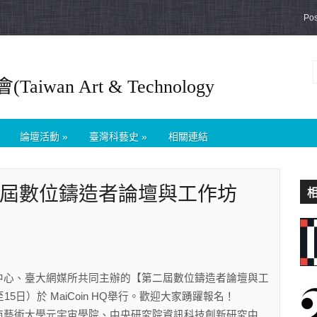
Po
wan Art & Technology
論壇活動
»
臺灣科藝史
»
相關連結
屆數位鑄造者論壇與工作坊
心、臺大網媒所共同主辦的【第二屆數位鑄造者論壇與工
5日）於 MaiCoin HQ舉行。歡迎大家踴躍報名！
南藝術大學元宇宙學院、中央研究院資訊科技創新研究中