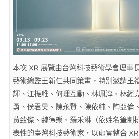
本次 XR 展覽由台灣科技藝術學會理事長洪
藝術總監王新仁共同策畫，特別邀請王
輝、江振維、何理互動、林珮淳、林經
勇、侯君昊、陳永賢、陳依純、陶亞倫
黃致傑、魏德樂、羅禾淋（依姓名筆劃排序
表性的臺灣科技藝術家，以虛實整合 XR